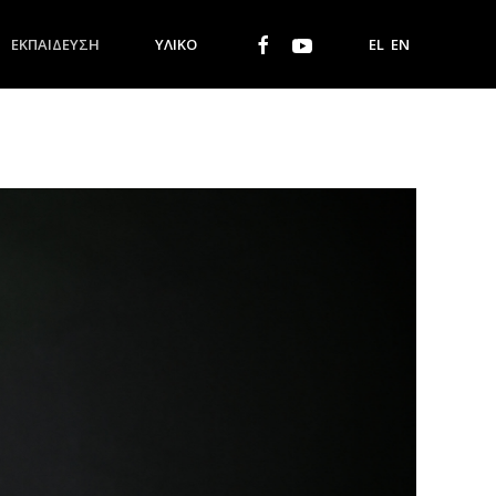
ΕΚΠΑΙΔΕΥΣΗ
ΥΛΙΚΌ
EL
EN