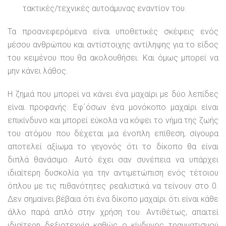
τακτικές/τεχνικές αυτοάμυνας εναντίον του.
Τα προανεφερόμενα είναι υποθετικές σκέψεις ενός
μέσου ανθρώπου και αντίστοιχης αντίληψης για το είδος
του κειμένου που θα ακολουθήσει. Και όμως μπορεί να
μην κάνει λάθος.
Η ζημιά που μπορεί να κάνει ένα μαχαίρι με δύο λεπίδες
είναι προφανής. Εφ´όσων ένα μονόκοπο μαχαίρι είναι
επικίνδυνο και μπορεί εύκολα να κόψει το νήμα της ζωής
του ατόμου που δέχεται μια ένοπλη επίθεση, σίγουρα
αποτελεί αξίωμα το γεγονός ότι το δίκοπο θα είναι
διπλά θανάσιμο. Αυτό έχει σαν συνέπεια να υπάρχει
ιδιαίτερη δυσκολία για την αντιμετώπιση ενός τέτοιου
όπλου με τις πιθανότητες ρεαλιστικά να τείνουν στο 0.
Δεν σημαίνει βέβαια ότι ένα δίκοπο μαχαίρι ότι είναι κάθε
άλλο παρά απλό στην χρήση του. Αντιθέτως, απαιτεί
ιδιαίτερη δεξιοτεχνία καθώς ο κίνδυνος τραυματισμού