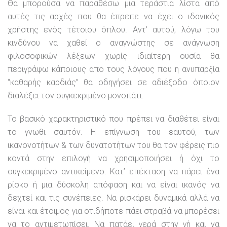
Θα μπορούσα να παραθέσω μια τεράστια λίστα από
αυτές τις αρχές που θα έπρεπε να έχει ο ιδανικός
χρήστης ενός τέτοιου όπλου. Αντ’ αυτού, λόγω του
κινδύνου να χαθεί ο αναγνώστης σε ανάγνωση
φιλοσοφικών λέξεων χωρίς ιδιαίτερη ουσία θα
περιγράψω κάποιους απο τους λόγους που η ανυπαρξία
“καθαρής καρδιάς” θα οδηγήσει σε αδιέξοδο όποιον
διαλέξει τον συγκεκριμένο μονοπάτι.
Το βασικό χαρακτηριστικό που πρέπει να διαθέτει είναι
το γνωθι σαυτόν. Η επίγνωση του εαυτού, των
ικανονοτήτων & των δυνατοτήτων του θα τον φέρεις πιο
κοντά στην επιλογή να χρησιμοποιήσει ή όχι το
συγκεκριμένο αντικείμενο. Κατ’ επέκταση να πάρει ένα
ρίσκο ή μια δύσκολη απόφαση και να είναι ικανός να
δεχτεί και τις συνέπειες. Να ρισκάρει δυναμικά αλλά να
είναι και έτοιμος για οτιδήποτε πάει στραβά να μπορέσει
να το αντιμετωπίσει. Να πατάει γερά στην γή και να