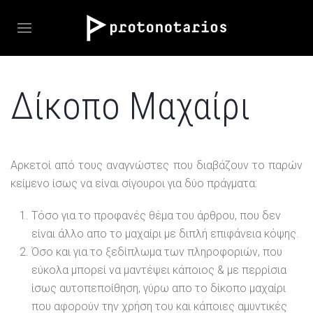
Δίκοπο Μαχαίρι
Αρκετοί από τους αναγνώστες που διαβάζουν το παρών
κείμενο ίσως να είναι σίγουροι για δύο πράγματα:
Τόσο για το προφανές θέμα του άρθρου, που δεν
είναι άλλο απο το μαχαίρι με διπλή επιφάνεια κόψης.
Όσο και για το ξεδίπλωμα των πληροφοριών, που
εύκολα μπορεί να μαντέψει κάποιος & με περρίσια
ίσως αυτοπεποίθηση, γύρω απο το δίκοπο μαχαίρι
που αφορούν την χρήση του και κάποιες αμυντικές