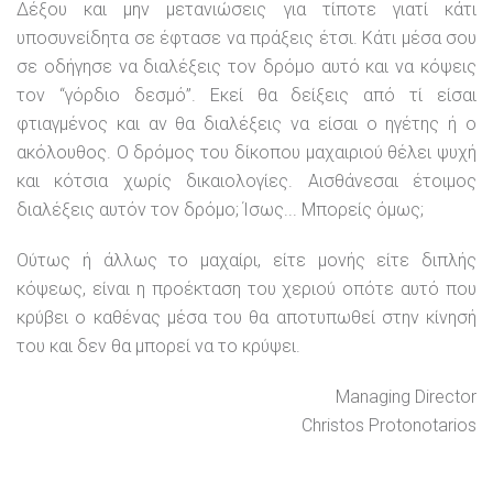
Δέξου και μην μετανιώσεις για τίποτε γιατί κάτι
υποσυνείδητα σε έφτασε να πράξεις έτσι. Κάτι μέσα σου
σε οδήγησε να διαλέξεις τον δρόμο αυτό και να κόψεις
τον “γόρδιο δεσμό”. Εκεί θα δείξεις από τί είσαι
φτιαγμένος και αν θα διαλέξεις να είσαι ο ηγέτης ή ο
ακόλουθος. Ο δρόμος του δίκοπου μαχαιριού θέλει ψυχή
και κότσια χωρίς δικαιολογίες. Αισθάνεσαι έτοιμος
διαλέξεις αυτόν τον δρόμο; Ίσως... Μπορείς όμως;
Ούτως ή άλλως το μαχαίρι, είτε μονής είτε διπλής
κόψεως, είναι η προέκταση του χεριού οπότε αυτό που
κρύβει ο καθένας μέσα του θα αποτυπωθεί στην κίνησή
του και δεν θα μπορεί να το κρύψει.
Managing Director
Christos Protonotarios