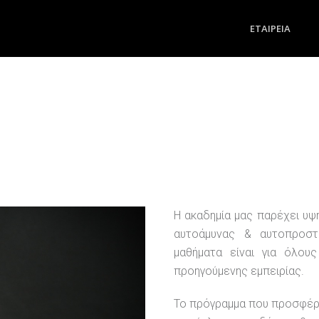
ΕΤΑΙΡΕΊΑ
Η ακαδημία μας παρέχει υ
αυτοάμυνας & αυτοπροστα
μαθήματα είναι για όλους
προηγούμενης εμπειρίας.
Το πρόγραμμα που προσφέρο