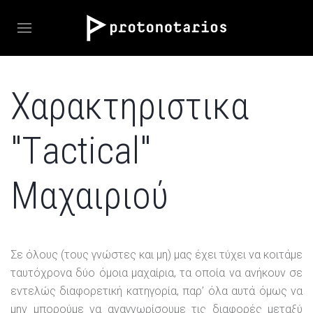
Χαρακτηριστικα
"Τactical"
Μαχαιριού
Σε όλους (τους γνώστες και μη) μας έχει τύχει να κοιτάμε
ταυτόχρονα δύο όμοια μαχαίρια, τα οποία να ανήκουν σε
εντελώς διαφορετική κατηγορία, παρ’ όλα αυτά όμως να
μην μπορούμε να αναγνωρίσουμε τις διαφορές μεταξύ