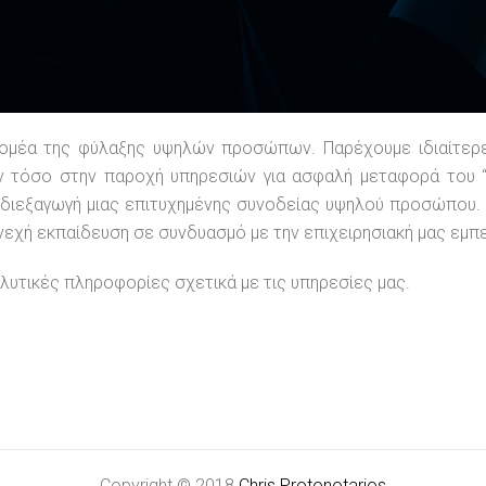
τομέα της φύλαξης υψηλών προσώπων. Παρέχουμε ιδιαίτερ
ν τόσο στην παροχή υπηρεσιών για ασφαλή μεταφορά του “
ν διεξαγωγή μιας επιτυχημένης συνοδείας υψηλού προσώπου.
υνεχή εκπαίδευση σε συνδυασμό με την επιχειρησιακή μας εμ
αλυτικές πληροφορίες σχετικά με τις υπηρεσίες μας.
Copyright © 2018
Chris Protonotarios