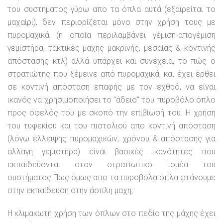
του συστήματος γύρω απο τα όπλα αυτά (εξαιρείται το
μαχαίρι), δεν περιορίζεται μόνο στην χρήση τους με
πυρομαχικά (η οποία περιλαμβάνει γέμιση-απογέμιση
γεμιστήρα, τακτικές μαχης μακρινής, μεσαίας & κοντινής
απόστασης κτλ) αλλά υπάρχει και συνέχεια, το πώς ο
στρατιώτης που ξέμεινε από πυρομαχικά, και έχει έρθει
σε κοντινή απόσταση επαφής με τον εχθρό, να είναι
ικανός να χρησιμοποιήσει το "άδειο" του πυροβόλο όπλο
προς όφελός του με σκοπό την επιβίωσή του. Η χρήση
του τυφεκίου και του πιστολιού απο κοντινή απόσταση
(λόγω έλλειψης πυρομαχικών, χρόνου & απόστασης για
αλλαγή γεμιστήρα) είναι βασικές ικανότητες που
εκπαιδεύονται στον στρατιωτικό τομέα του
συστήματος.Πως όμως απο τα πυροβόλα όπλα φτάνουμε
στην εκπαίδευση στην άοπλη μαχη;
Η κλιμακωτή χρήση των όπλων στο πεδίο της μάχης έχει